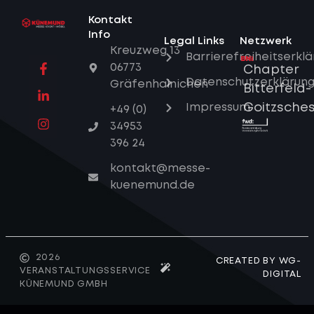
Kontakt
Info
Legal Links
Netzwerk
Kreuzweg 13
Barrierefreiheitserkl
06773
Chapter
Datenschutzerklärun
Gräfenhainichen
Bitterfeld-
Impressum
Goitzsche
+49 (0)
34953
396 24
kontakt@messe-
kuenemund.de
2026
CREATED BY WG-
VERANSTALTUNGSSERVICE
DIGITAL
KÜNEMUND GMBH