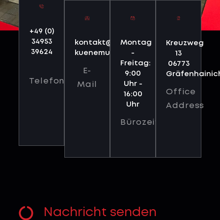
+49 (0)
34953
kontakt@messe-
Montag
Kreuzweg
39624
kuenemund.de
-
13
Freitag:
06773
E-
9:00
Gräfenhainic
Telefon
Uhr -
Mail
Office
16:00
Uhr
Address
Bürozeiten
Nachricht senden