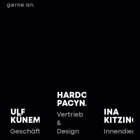
gerne an.
HARDO
PACYNA
ULF
INA
Vertrieb
KÜNEMUND
KITZING
&
Geschäftsführer
Design
Innendiens